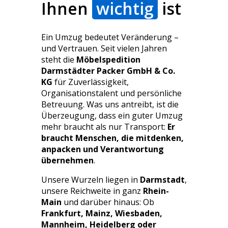
Ihnen
wichtig
ist
ehr sorgfältig 
it unseren 
öbeln. Man 
Ein Umzug bedeutet Veränderung –
erkt sofort, 
und Vertrauen. Seit vielen Jahren
ass hier echte 
steht die
Möbelspedition
rofis am Werk 
Darmstädter Packer GmbH & Co.
ind. Wer einen 
KG
für Zuverlässigkeit,
tressfreien 
Organisationstalent und persönliche
Betreuung. Was uns antreibt, ist die
mzug möchte, 
Überzeugung, dass ein guter Umzug
st hier genau 
mehr braucht als nur Transport:
Er
chtig – wir 
braucht Menschen, die mitdenken,
ürden uns 
anpacken und Verantwortung
ederzeit wieder 
übernehmen
.
ür diese Firma 
Unsere Wurzeln liegen in
Darmstadt
,
ntscheiden!
unsere Reichweite in ganz
Rhein-
Main
und darüber hinaus: Ob
Frankfurt, Mainz, Wiesbaden,
Mannheim, Heidelberg oder