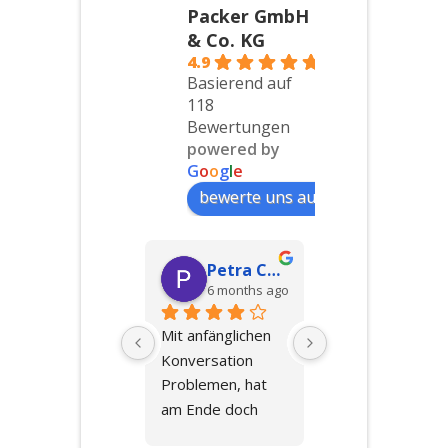
Packer GmbH
& Co. KG
4.9
Basierend auf
118
Bewertungen
powered by
G
o
o
g
l
e
bewerte uns auf
Hakan G
Petra Collins
Elena Sc
6 months ago
6 months ago
8 months 
bsolute 
Mit anfänglichen 
Ich kann dieses 
mpfehlung!Eine 
Konversation 
Unternehmen 
essere 
Problemen, hat 
sehr empfehlen. 
mzugsfirma 
am Ende doch 
Zu Beginn erhält 
ätten wir uns 
alles gut geklappt.  
man eine super 