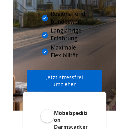
Regional und
bundesweit
Langjährige
Erfahrung
Maximale
Flexibilität
Jetzt stressfrei
umziehen
Möbelspediti
on
Darmstädter