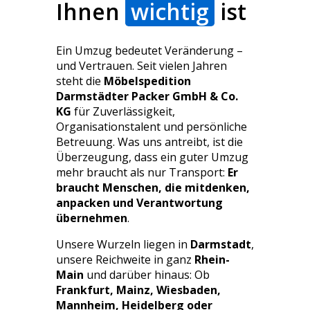
Ihnen
wichtig
ist
ehr sorgfältig 
it unseren 
öbeln. Man 
Ein Umzug bedeutet Veränderung –
erkt sofort, 
und Vertrauen. Seit vielen Jahren
ass hier echte 
steht die
Möbelspedition
rofis am Werk 
Darmstädter Packer GmbH & Co.
ind. Wer einen 
KG
für Zuverlässigkeit,
tressfreien 
Organisationstalent und persönliche
Betreuung. Was uns antreibt, ist die
mzug möchte, 
Überzeugung, dass ein guter Umzug
st hier genau 
mehr braucht als nur Transport:
Er
chtig – wir 
braucht Menschen, die mitdenken,
ürden uns 
anpacken und Verantwortung
ederzeit wieder 
übernehmen
.
ür diese Firma 
Unsere Wurzeln liegen in
Darmstadt
,
ntscheiden!
unsere Reichweite in ganz
Rhein-
Main
und darüber hinaus: Ob
Frankfurt, Mainz, Wiesbaden,
Mannheim, Heidelberg oder