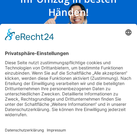
Händen!
Wir beraten Sie gerne
in unserem Büro:
Friedrich-Ebert-Anlage 36
60325 Frankfurt am Main
Angebot anfordern