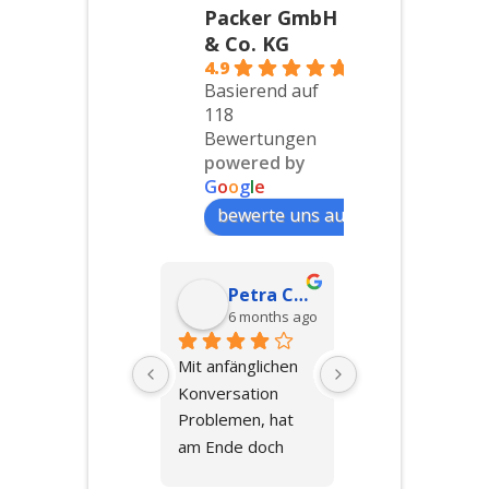
Packer GmbH
& Co. KG
4.9
Basierend auf
118
Bewertungen
powered by
G
o
o
g
l
e
bewerte uns auf
Hakan G
Petra Collins
Elena Sc
6 months ago
6 months ago
8 months 
bsolute 
Mit anfänglichen 
Ich kann dieses 
mpfehlung!Eine 
Konversation 
Unternehmen 
essere 
Problemen, hat 
sehr empfehlen. 
mzugsfirma 
am Ende doch 
Zu Beginn erhält 
ätten wir uns 
alles gut geklappt.  
man eine super 