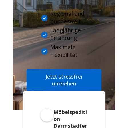
Regional und
bundesweit
Langjährige
Erfahrung
Maximale
Flexibilität
Jetzt stressfrei
umziehen
Möbelspediti
on
Darmstädter